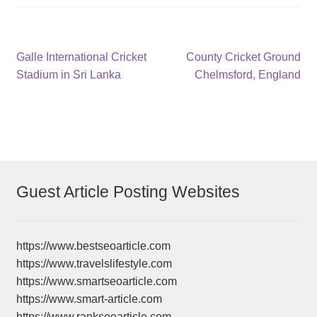
Post
Previous
Next
Galle International Cricket
County Cricket Ground
post:
post:
Stadium in Sri Lanka
Chelmsford, England
navigation
Guest Article Posting Websites
https://www.bestseoarticle.com
https://www.travelslifestyle.com
https://www.smartseoarticle.com
https://www.smart-article.com
https://www.rankseoarticle.com