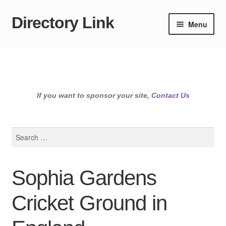
Directory Link
Skip
Skip
Menu
to
to
navigation
content
If you want to sponsor your site,
Contact Us
Search
for:
Sophia Gardens
Cricket Ground in