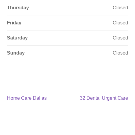
Thursday
Closed
Friday
Closed
Saturday
Closed
Sunday
Closed
Post
Previous
Next
Home Care Dallas
32 Dental Urgent Care
post:
post:
navigation