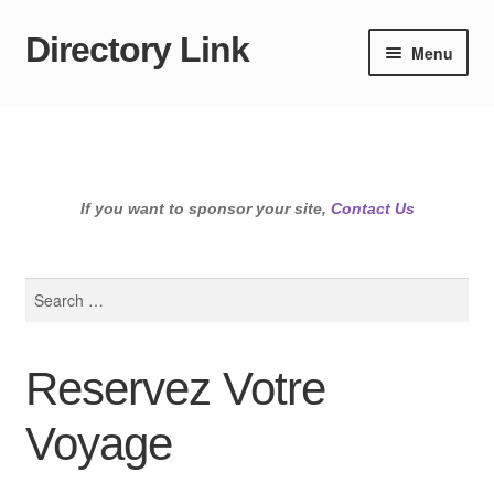
Directory Link
Skip
Skip
Menu
to
to
navigation
content
If you want to sponsor your site,
Contact Us
Search
for:
Reservez Votre
Voyage